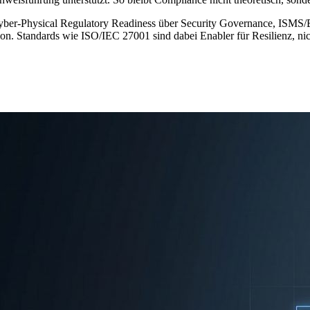
on Cyber-Physical Regulatory Readiness über Security Governance, ISM
. Standards wie ISO/IEC 27001 sind dabei Enabler für Resilienz, nic