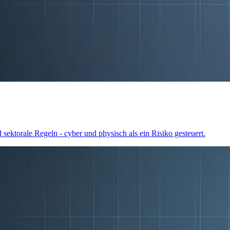
rale Regeln - cyber und physisch als ein Risiko gesteuert.