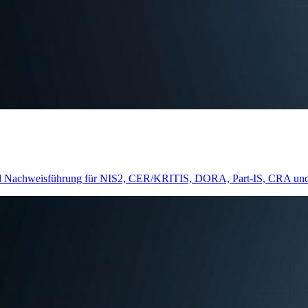
chweisführung für NIS2, CER/KRITIS, DORA, Part-IS, CRA und sekto