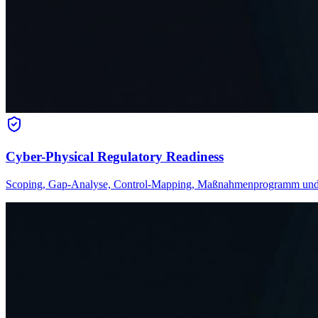
Cyber-Physical Regulatory Readiness
Scoping, Gap-Analyse, Control-Mapping, Maßnahmenprogramm und Na