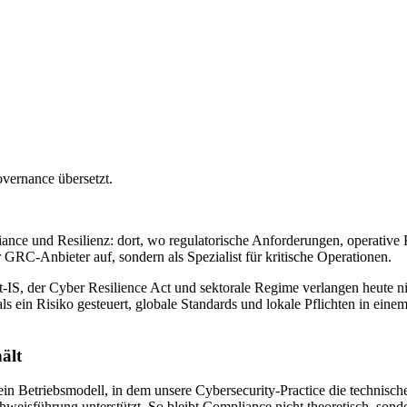
ernance übersetzt.
ce und Resilienz: dort, wo regulatorische Anforderungen, operative K
 GRC-Anbieter auf, sondern als Spezialist für kritische Operationen.
 der Cyber Resilience Act und sektorale Regime verlangen heute nic
s ein Risiko gesteuert, globale Standards und lokale Pflichten in einem
ält
ein Betriebsmodell, in dem unsere Cybersecurity-Practice die technisch
eisführung unterstützt. So bleibt Compliance nicht theoretisch, sonder