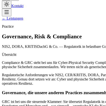
Kontakt
← Leistungen
Practice
Governance, Risk & Compliance
NIS2, DORA, KRITISDachG & Co. — Regulatorik in belastbare Gov
Übersicht
Compliance & GRC steht bei uns für Cyber-Physical Security Complian
physische Sicherheit zusammenlaufen. Wir treten nicht als generischer
Regulatorische Anforderungen wie NIS2, CER/KRITIS, DORA, Part-IS,
Resilienz. Genau dort setzen wir an: Cyber und physische Sicherheit al
operativen Resilienz.
Governance, die unsere anderen Practices zusammenh
GRC ist bei uns die steuernde Klammer: Sie übersetzt Regulatorik in 
Standorten und Menschen und – wo sinnvoll – agentische KI die Nachw