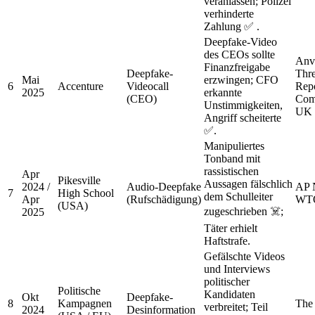
veranlassen; Polizei
verhinderte
Zahlung ✅ .
Deepfake-Video
des CEOs sollte
Anvi
Finanzfreigabe
Deepfake-
Thre
Mai
erzwingen; CFO
6
Accenture
Videocall
Repo
2025
erkannte
(CEO)
Com
Unstimmigkeiten,
UK
Angriff scheiterte
✅.
Manipuliertes
Tonband mit
rassistischen
Apr
Pikesville
Aussagen fälschlich
2024 /
Audio-Deepfake
AP 
7
High School
dem Schulleiter
Apr
(Rufschädigung)
WT
(USA)
zugeschrieben ☠️;
2025
Täter erhielt
Haftstrafe.
Gefälschte Videos
und Interviews
politischer
Politische
Kandidaten
Okt
Deepfake-
8
Kampagnen
The
verbreitet; Teil
2024
Desinformation