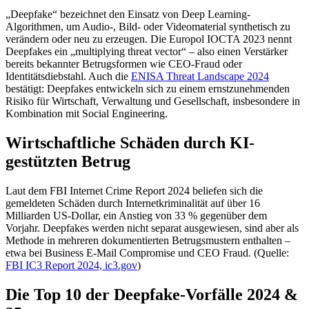
„Deepfake“ bezeichnet den Einsatz von Deep Learning-
Algorithmen, um Audio-, Bild- oder Videomaterial synthetisch zu
verändern oder neu zu erzeugen. Die Europol IOCTA 2023 nennt
Deepfakes ein „multiplying threat vector“ – also einen Verstärker
bereits bekannter Betrugsformen wie CEO-Fraud oder
Identitätsdiebstahl. Auch die
ENISA Threat Landscape 2024
bestätigt: Deepfakes entwickeln sich zu einem ernstzunehmenden
Risiko für Wirtschaft, Verwaltung und Gesellschaft, insbesondere in
Kombination mit Social Engineering.
Wirtschaftliche Schäden durch KI-
gestützten Betrug
Laut dem FBI Internet Crime Report 2024 beliefen sich die
gemeldeten Schäden durch Internetkriminalität auf über 16
Milliarden US-Dollar, ein Anstieg von 33 % gegenüber dem
Vorjahr. Deepfakes werden nicht separat ausgewiesen, sind aber als
Methode in mehreren dokumentierten Betrugsmustern enthalten –
etwa bei Business E-Mail Compromise und CEO Fraud. (Quelle:
FBI IC3 Report 2024, ic3.gov
)
Die Top 10 der Deepfake-Vorfälle 2024 &