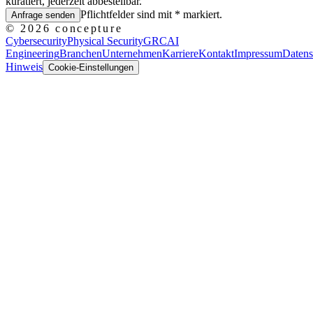
kuratiert, jederzeit abbestellbar.
Pflichtfelder sind mit * markiert.
Anfrage senden
©
2026
concepture
Cybersecurity
Physical Security
GRC
AI
Engineering
Branchen
Unternehmen
Karriere
Kontakt
Impressum
Datens
Hinweis
Cookie-Einstellungen