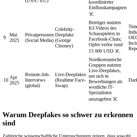
(USA / EU)
koordinierter
Einflusskampagnen
☠️.
Betrüger nutzten
Time
KI-Videos des
Celebrity-
Indi
Schauspielers in
Mai
Privatpersonen
Deepfake
9
OE
Facebook-Chats;
2025
(Social Media)
(George
Inci
Opfer verlor rund
Clooney)
Rep
15 000 USD ☠️.
Nordkoreanische
Gruppen nutzten
Live-Deepfakes,
Remote-Job-
Live-Deepfakes
um sich in
Apr
10
Interviews
(Realtime Face-
Dar
Bewerbungen als
2025
(global)
Swap)
westliche IT-
Spezialisten
auszugeben ☠️.
Warum Deepfakes so schwer zu erkennen
sind
Zahlreiche wissenschaftliche Untersuchungen zeigen, dass sowohl