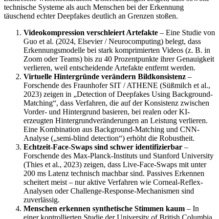
technische Systeme als auch Menschen bei der Erkennung
täuschend echter Deepfakes deutlich an Grenzen stoßen.
Videokompression verschleiert Artefakte
– Eine Studie von
Guo et al. (2024, Elsevier / Neurocomputing) belegt, dass
Erkennungsmodelle bei stark komprimierten Videos (z. B. in
Zoom oder Teams) bis zu 40 Prozentpunkte ihrer Genauigkeit
verlieren, weil entscheidende Artefakte entfernt werden.
Virtuelle Hintergründe verändern Bildkonsistenz
–
Forschende des Fraunhofer SIT / ATHENE (Süßmilch et al.,
2023) zeigen in „Detection of Deepfakes Using Background-
Matching“, dass Verfahren, die auf der Konsistenz zwischen
Vorder- und Hintergrund basieren, bei realen oder KI-
erzeugten Hintergrundveränderungen an Leistung verlieren.
Eine Kombination aus Background-Matching und CNN-
Analyse („semi-blind detection“) erhöht die Robustheit.
Echtzeit-Face-Swaps sind schwer identifizierbar
–
Forschende des Max-Planck-Instituts und Stanford University
(Thies et al., 2023) zeigen, dass Live-Face-Swaps mit unter
200 ms Latenz technisch machbar sind. Passives Erkennen
scheitert meist – nur aktive Verfahren wie Corneal-Reflex-
Analysen oder Challenge-Response-Mechanismen sind
zuverlässig.
Menschen erkennen synthetische Stimmen kaum
– In
einer kontrollierten Studie der University of British Columbia