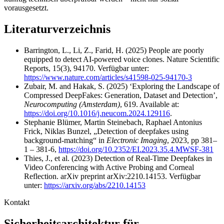
vorausgesetzt.
Literaturverzeichnis
Barrington, L., Li, Z., Farid, H. (2025) People are poorly
equipped to detect AI-powered voice clones. Nature Scientific
Reports, 15(3), 94170. Verfügbar unter:
https://www.nature.com/articles/s41598-025-94170-3
Zubair, M. and Hakak, S. (2025) ‘Exploring the Landscape of
Compressed DeepFakes: Generation, Dataset and Detection’,
Neurocomputing (Amsterdam)
, 619. Available at:
https://doi.org/10.1016/j.neucom.2024.129116
.
Stephanie Blümer, Martin Steinebach, Raphael Antonius
Frick, Niklas Bunzel, „Detection of deepfakes using
background-matching“ in
Electronic Imaging
, 2023, pp 381–
1 – 381-6,
https://doi.org/10.2352/EI.2023.35.4.MWSF-381
Thies, J., et al. (2023) Detection of Real-Time Deepfakes in
Video Conferencing with Active Probing and Corneal
Reflection. arXiv preprint arXiv:2210.14153. Verfügbar
unter:
https://arxiv.org/abs/2210.14153
Kontakt
Sicherheitsarchitektur für