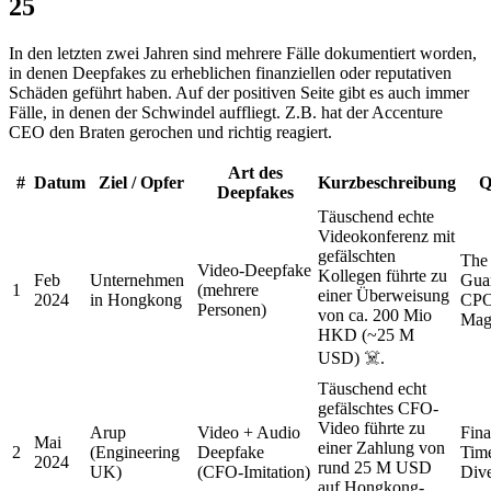
25
In den letzten zwei Jahren sind mehrere Fälle dokumentiert worden,
in denen Deepfakes zu erheblichen finanziellen oder reputativen
Schäden geführt haben. Auf der positiven Seite gibt es auch immer
Fälle, in denen der Schwindel auffliegt. Z.B. hat der Accenture
CEO den Braten gerochen und richtig reagiert.
Art des
#
Datum
Ziel / Opfer
Kurzbeschreibung
Q
Deepfakes
Täuschend echte
Videokonferenz mit
gefälschten
The
Video-Deepfake
Kollegen führte zu
Feb
Unternehmen
Guar
1
(mehrere
einer Überweisung
2024
in Hongkong
CP
Personen)
von ca. 200 Mio
Mag
HKD (~25 M
USD) ☠️.
Täuschend echt
gefälschtes CFO-
Video führte zu
Arup
Video + Audio
Fina
Mai
einer Zahlung von
2
(Engineering
Deepfake
Tim
2024
rund 25 M USD
UK)
(CFO-Imitation)
Div
auf Hongkong-