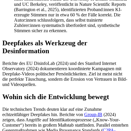
und UC Berkeley, veröffentlicht in Nature Scientific Reports
(Barrington et al., 2025), identifizierten Proband:innen KI-
erzeugte Stimmen nur in etwa 60 % der Fälle korrekt. Die
Autor:innen schlussfolgern, dass selbst trainierte
Zuhörer:innen systematisch überfordert sind, synthetische
Stimmen sicher zu erkennen.
Deepfakes als Werkzeug der
Desinformation
Berichte des EU DisinfoLab (2024) und des Stanford Internet
Observatory (2024) dokumentieren koordinierte Kampagnen mit
Deepfake-Videos politischer Persönlichkeiten. Ziel ist meist nicht
die perfekte Täuschung, sondern die Erosion von Vertrauen in Bild-
und Videoquellen.
Wohin sich die Entwicklung bewegt
Die technischen Trends deuten klar auf eine Zunahme
echtzeitfähiger Deepfakes hin. Berichte von
Group-IB
(2024)
zeigen, dass Angriffe auf Identifikationsprozesse („Know-Your-
Customer“) bereits in großem Maßstab stattfinden. Parallel entstehen
Gegenmaßnahmen wie Media Provenance Standards (
C2PA-