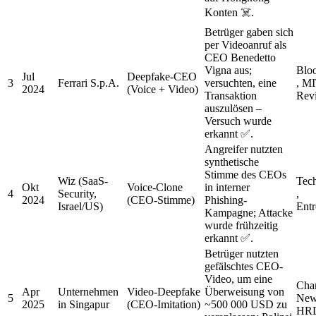
Konten ☠️.
Betrüger gaben sich
per Videoanruf als
CEO Benedetto
Vigna aus;
Blo
Jul
Deepfake-CEO
3
Ferrari S.p.A.
versuchten, eine
, MI
2024
(Voice + Video)
Transaktion
Rev
auszulösen –
Versuch wurde
erkannt ✅.
Angreifer nutzten
synthetische
Stimme des CEOs
Wiz (SaaS-
Tec
Okt
Voice-Clone
in interner
4
Security,
,
2024
(CEO-Stimme)
Phishing-
Israel/US)
Entr
Kampagne; Attacke
wurde frühzeitig
erkannt ✅.
Betrüger nutzten
gefälschtes CEO-
Video, um eine
Cha
Apr
Unternehmen
Video-Deepfake
Überweisung von
5
News
2025
in Singapur
(CEO-Imitation)
~500 000 USD zu
HRD